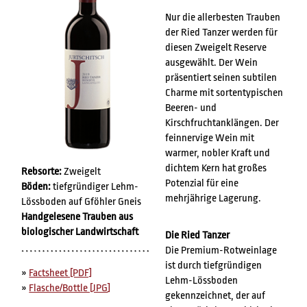
Nur die allerbesten Trauben
der Ried Tanzer werden für
diesen Zweigelt Reserve
ausgewählt. Der Wein
präsentiert seinen subtilen
Charme mit sortentypischen
Beeren- und
Kirschfruchtanklängen. Der
feinnervige Wein mit
warmer, nobler Kraft und
dichtem Kern hat großes
Rebsorte:
Zweigelt
Potenzial für eine
Böden:
tiefgründiger Lehm-
mehrjährige Lagerung.
Lössboden auf Gföhler Gneis
Handgelesene Trauben aus
biologischer Landwirtschaft
Die Ried Tanzer
Die Premium-Rotweinlage
ist durch tiefgründigen
»
Factsheet [PDF]
Lehm-Lössboden
»
Flasche/Bottle [JPG
]
gekennzeichnet, der auf