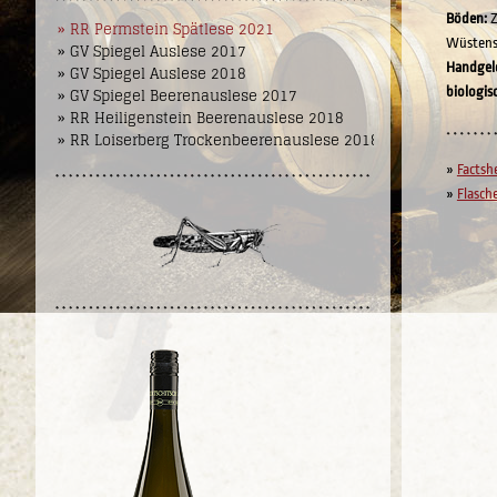
Böden:
Z
» RR Permstein Spätlese 2021
Wüstens
» GV Spiegel Auslese 2017
Handgel
» GV Spiegel Auslese 2018
» GV Spiegel Beerenauslese 2017
biologis
» RR Heiligenstein Beerenauslese 2018
» RR Loiserberg Trockenbeerenauslese 2018
»
Factsh
»
Flasch