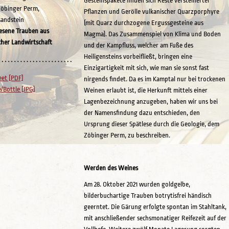
Gesteinspakete finden sich Reste versteinerter
öbinger Perm,
Pflanzen und Gerölle vulkanischer Quarzporphyre
andstein
(mit Quarz durchzogene Ergussgesteine aus
esene Trauben aus
Magma). Das Zusammenspiel von Klima und Boden
cher Landwirtschaft
und der Kampfluss, welcher am Fuße des
Heiligensteins vorbeifließt, bringen eine
Einzigartigkeit mit sich, wie man sie sonst fast
eet [PDF]
nirgends findet. Da es im Kamptal nur bei trockenen
e/Bottle [JPG]
Weinen erlaubt ist, die Herkunft mittels einer
Lagenbezeichnung anzugeben, haben wir uns bei
der Namensfindung dazu entschieden, den
Ursprung dieser Spätlese durch die Geologie, dem
Zöbinger Perm, zu beschreiben.
Werden des Weines
Am 28. Oktober 2021 wurden goldgelbe,
bilderbuchartige Trauben botrytisfrei händisch
geerntet. Die Gärung erfolgte spontan im Stahltank,
mit anschließender sechsmonatiger Reifezeit auf der