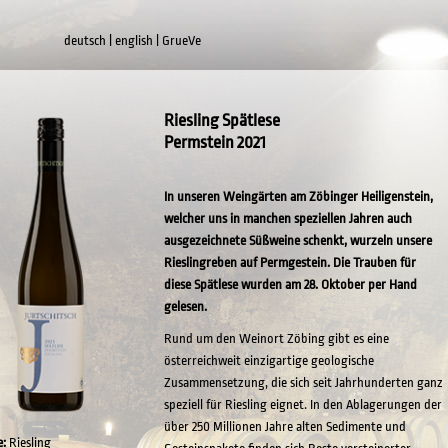
deutsch
|
english
|
GrueVe
Riesling Spätlese
Permstein 2021
In unseren Weingärten am Zöbinger Heiligenstein,
welcher uns in manchen speziellen Jahren auch
ausgezeichnete Süßweine schenkt, wurzeln unsere
Rieslingreben auf Permgestein. Die Trauben für
diese Spätlese wurden am 28. Oktober per Hand
gelesen.
Rund um den Weinort Zöbing gibt es eine
österreichweit einzigartige geologische
Zusammensetzung, die sich seit Jahrhunderten ganz
speziell für Riesling eignet. In den Ablagerungen der
über 250 Millionen Jahre alten Sedimente und
e:
Riesling