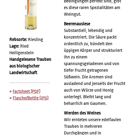
Bedingungen perfekt sind, gibt
es diese raren Spezialitäten am
Weingut.
Beerenauslese
Substantiell, lebendig und
konzentriert. Die Säure packt
Rebsorte:
Riesling
ordentlich zu, bündelt den
Lage:
Ried
üppigen Körper und strukturiert
Heiligenstein
ihn zu einem
Handgelesene Trauben
spannungsgeladenen und von
aus biologischer
tiefer Frucht getragenen
Landwirtschaft
Süßwein. Die Aromen sind
ausladend und jenseits der Frucht
auch von Würze und Honig
»
Factsheet [PDF]
unterlegt. Bleibt lang und
»
Flasche/Bottle [JPG]
beharrlich am Gaumen.
Werden des Weines
Wir ernteten unsere edelfaulen
Trauben in mehreren
Durchgängen und in